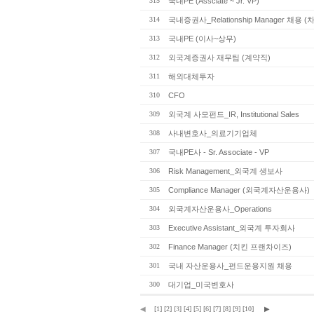
315
국내PE (Assciate ~ Jr. VP)
314
국내증권사_Relationship Manager 채용 (
313
국내PE (이사~상무)
312
외국계증권사 재무팀 (계약직)
311
해외대체투자
310
CFO
309
외국계 사모펀드_IR, Institutional Sales
308
사내변호사_의료기기업체
307
국내PE사 - Sr. Associate - VP
306
Risk Management_외국계 생보사
305
Compliance Manager (외국계자산운용사)
304
외국계자산운용사_Operations
303
Executive Assistant_외국계 투자회사
302
Finance Manager (치킨 프랜차이즈)
301
국내 자산운용사_펀드운용지원 채용
300
대기업_미국변호사
◀
[1]
[2]
[3]
[4]
[5]
[6]
[7]
[8]
[9]
[10]
▶