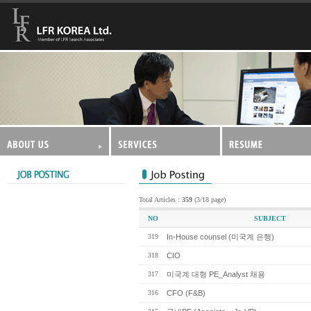
Total Articles :
359
(3/18 page)
NO
SUBJECT
319
In-House counsel (미국계 은행)
318
CIO
317
미국계 대형 PE_Analyst 채용
316
CFO (F&B)