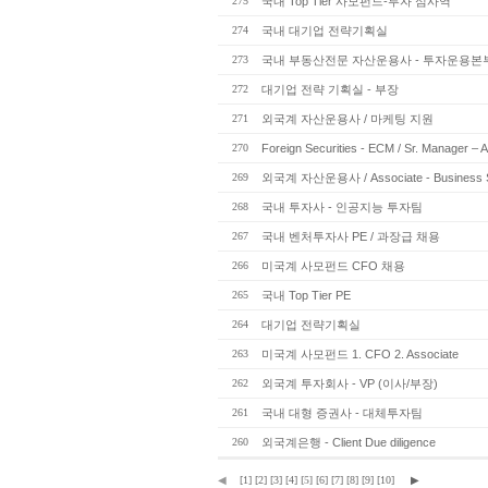
275
국내 Top Tier 사모펀드-투자 심사역
274
국내 대기업 전략기획실
273
국내 부동산전문 자산운용사 - 투자운용본
272
대기업 전략 기획실 - 부장
271
외국계 자산운용사 / 마케팅 지원
270
Foreign Securities - ECM / Sr. Manager – A
269
외국계 자산운용사 / Associate - Business Str
268
국내 투자사 - 인공지능 투자팀
267
국내 벤처투자사 PE / 과장급 채용
266
미국계 사모펀드 CFO 채용
265
국내 Top Tier PE
264
대기업 전략기획실
263
미국계 사모펀드 1. CFO 2. Associate
262
외국계 투자회사 - VP (이사/부장)
261
국내 대형 증권사 - 대체투자팀
260
외국계은행 - Client Due diligence
◀
[1]
[2]
[3]
[4]
[5]
[6]
[7]
[8]
[9]
[10]
▶