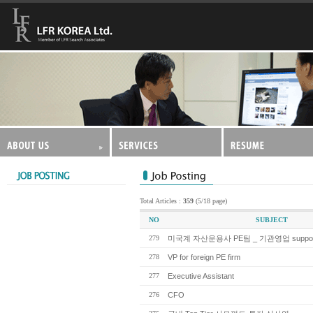
Total Articles :
359
(5/18 page)
NO
SUBJECT
279
미국계 자산운용사 PE팀 _ 기관영업 suppor
278
VP for foreign PE firm
277
Executive Assistant
276
CFO